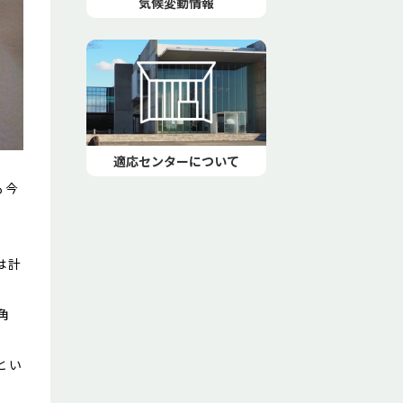
気候変動情報
適応センターについて
も今
は計
角
とい