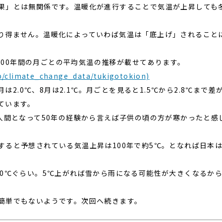
果」とは無関係です。温暖化が進行することで気温が上昇しても
り得ません。温暖化によっていわば気温は「底上げ」されること
の100年間の月ごとの平均気温の推移が載せてあります。
.jp/climate_change_data/tukigotokion)
月は2.0℃、8月は2.1℃。月ごとを見ると1.5℃から2.8℃まで差
ています。
人間となって50年の経験から言えば子供の頃の方が寒かったと感
すると予想されている気温上昇は100年で約5℃。となれば日本
は0℃ぐらい。5℃上がれば雪から雨になる可能性が大きくなるか
簡単でもないようです。次回へ続きます。