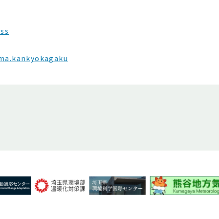
ess
ama.kankyokagaku