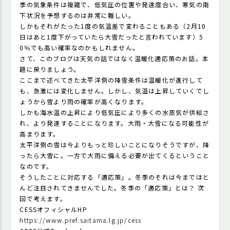
季の気象条件は複雑で、低気圧の位置や発達度合い、寒気の南
下状況を予想するのは非常に難しい。
しかもそれがたった1度の気温差で変わることもある（2月10
日はあと1度下がっていたら大雪だったと言われています）5
0％でも高い確率なのかもしれません。
さて、このブログは天気の話ではなく温暖化適応策のお話。本
題に戻りましょう。
ここまで述べてきた太平洋側の降雪条件は温暖化が進行して
も、急激には変化しません。しかし、気温は上昇していくでし
ょうから雪より雨の確率が高くなります。
しかも海水温の上昇により低気圧により多くの水蒸気が供給さ
れ、より発達することになります。大雨・大雪になる可能性が
高まります。
太平洋側の雪は今よりもっと珍しいことになりそうですが、降
ったら大雪に。一方で大雨に備える必要が出てくるということ
なのです。
そうしたことに対応する「適応策」。冬季のそれは今までほと
んど注目されてきませんでした。冬季の「適応策」とは？ 次
回で考えます。
CESSオフィシャルHP
https://www.pref.saitama.lg.jp/cess