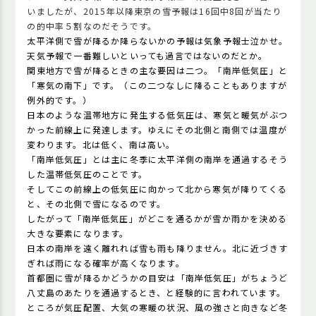
いましたが、2015年以降東京の雪予報は16回中8回が当たり
の的中率５割なのだそうです。
太平洋側で雪が降るか降らないかの予報は気象予報士泣かせ。
天気予報で一番難しいといっても過言ではないのだとか。
関東地方で雪が降るときの主な要因は二つ。「南岸低気圧」と
「寒気の南下」です。（この二つなしに降ることもありますが
例外的です。）
日本のような温帯地方に発生する低気圧は、寒気と暖気がぶつ
かった前線上に発達します。ゆえにその北側と南側では温度が
変わります。北は低く、南は高い。
「南岸低気圧」とは主に冬季に太平洋側の南岸を通過するそう
した温帯低気圧のことです。
そしてこの前線上の低気圧に向かって北から寒気が降りてくる
と、その北側で雪になるのです。
したがって「南岸低気圧」がどこを通るかが雪か雨かを決める
大きな要素になります。
日本の南岸を遠く離れれば雪も雨も降りません。北に近づきす
ぎれば雨になる確率が高くなります。
首都圏に雪が降るかどうかの目安は「南岸低気圧」がちょうど
八丈島のあたりを通過するとき、と経験的に言われています。
ところが気圧配置、大気の寒暖の状況、風の強さと向きなど冬