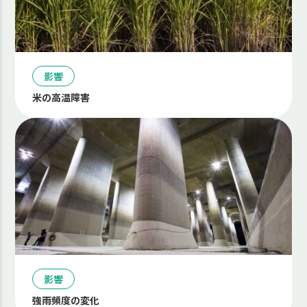
影響
米の高温障害
影響
強雨頻度の変化