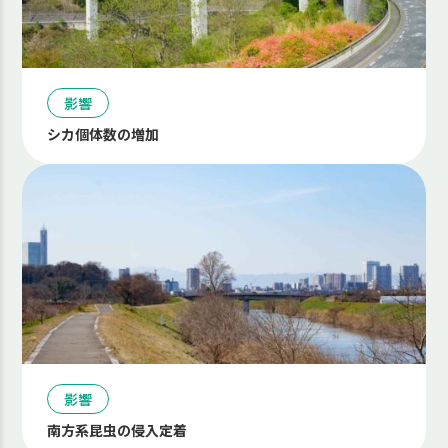
影響
シカ個体数の増加
影響
南方系昆虫の侵入定着