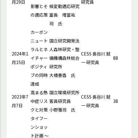
月29日
研究員
影響とそ
候変動適応研究
の適応策
室長 増冨祐
司 氏
カーボン
ニュート
国立研究開発法
ラルとネ
人森林研究・整
2024年1
CESS 長谷川 就
イチャー
備機構森林総合
88
月15日
一 研究員
ポジティ
研究所
ブの同時
大橋春香 氏
達成
高まる熱
国立環境研究所
2023年7
CESS 長谷川 就
中症リス
客員研究員
38
月7日
一 研究員
クと対策
小野雅司 氏
タイフー
ンショッ
ト計画 ～