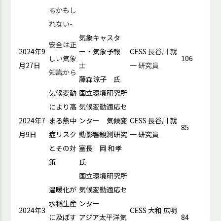
るかもし
れない-
気象キャスタ
安全は正
2024年9
ー・気象予報
CESS
長谷川 就
しい気象
106
月27日
士
一 研究員
知識から
藤森涼子 氏
気候変動
国立環境研究所
により高
気候変動適応セ
2024年7
まる熱中
ンター 気候変
CESS 長谷川 就
85
月9日
症リスク
動影響観測研究
一 研究員
とその対
室長 岡 和孝
策
氏
国立環境研究所
温暖化が
気候変動適応セ
水稲生産
ンター
2024年3
CESS 大和 広明
に及ぼす
アジア太平洋気
84