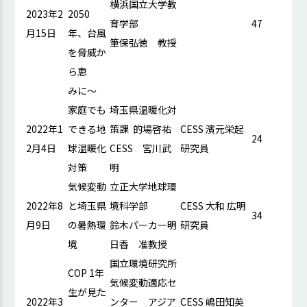
横浜国立大学教
2023年2
2050
育学部
47
月15日
年、台風
筆保弘徳 教授
を脅威か
ら恵
みに～
家庭でも
埼玉県温暖化対
2022年1
できる地
策課 的場啓祐
CESS 濱元栄起
24
2月4日
球温暖化
CESS 宮川武
研究員
対策
明
気候変動
立正大学地球環
2022年8
と埼玉県
境科学部
CESS 大和 広明
34
月9日
の暑熱環
鈴木パーカー明
研究員
境
日香 准教授
国立環境研究所
COP 1年
気候変動適応セ
生が見た
2022年3
ンター アジア
CESS 嶋田知英