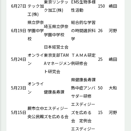
東京リンテッ
EMS生物多様
6月27日
テック加
150
嶋田
ク加工(株)
性活動
工(株)
県立伊奈
総合的な学習
埼玉県立伊奈
6月19日
学園中学
の時間選択科
26
河野
学園中学校
校
学
日本経営士会
オンライ
東京支部TAM
ＴＡＭＡ研定
5月24日
25
嶋田
ン
Aマネージメン
例研修会
ト研究会
県健康長寿課
オンライ
5月23日
熱中症アンバ
50
大和
ン
健康長寿課
サダー研修
エスディジー
蕨市立中
エスディジー
5月15日
ズを広める
15
河野
央公民館
ズを広める会
会 定例会
エスディジー