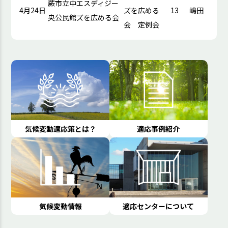
蕨市立中
エスディジー
4月24日
ズを広める
13
嶋田
央公民館
ズを広める会
会 定例会
気候変動適応策とは？
適応事例紹介
気候変動情報
適応センターについて