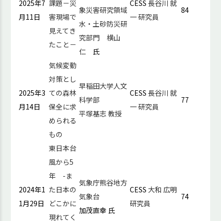
2025年7
課題－災
CESS
長谷川 就
象災害研究領域
84
月11日
害現場で
一 研究員
水・土砂防災研
見えてき
究部門 横山
たこと－
仁
氏
気候変動
対策とし
早稲田大学人文
2025年3
ての森林
CESS
長谷川 就
科学部
77
月14日
保全に求
一 研究員
平塚基志 教授
められる
もの
東日本台
風から5
年 -ま
気象庁熊谷地方
2024年1
た日本の
CESS
大和 広明
気象台
74
1月29日
どこかに
研究員
加茂直幸 氏
現れてく