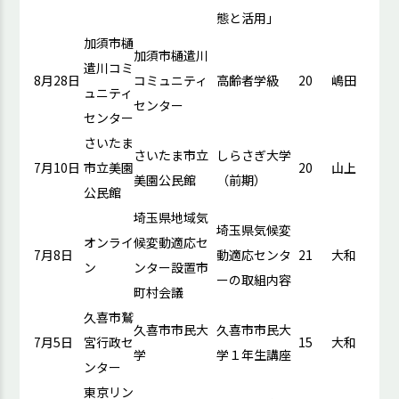
態と活用」
加須市樋
加須市樋遣川
遣川コミ
8月28日
コミュニティ
高齢者学級
20
嶋田
ュニティ
センター
センター
さいたま
さいたま市立
しらさぎ大学
7月10日
市立美園
20
山上
美園公民館
（前期）
公民館
埼玉県地域気
埼玉県気候変
オンライ
候変動適応セ
7月8日
動適応センタ
21
大和
ン
ンター設置市
ーの取組内容
町村会議
久喜市鷲
久喜市市民大
久喜市市民大
7月5日
宮行政セ
15
大和
学
学１年生講座
ンター
東京リン