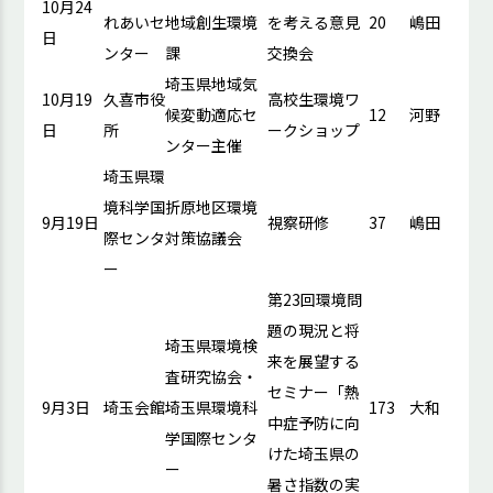
10月24
れあいセ
地域創生環境
を考える意見
20
嶋田
日
ンター
課
交換会
埼玉県地域気
10月19
久喜市役
高校生環境ワ
候変動適応セ
12
河野
日
所
ークショップ
ンター主催
埼玉県環
境科学国
折原地区環境
9月19日
視察研修
37
嶋田
際センタ
対策協議会
ー
第23回環境問
題の現況と将
埼玉県環境検
来を展望する
査研究協会・
セミナー「熱
9月3日
埼玉会館
埼玉県環境科
173
大和
中症予防に向
学国際センタ
けた埼玉県の
ー
暑さ指数の実