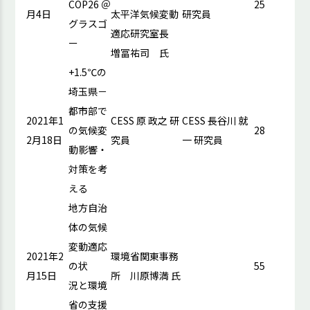
COP26 ＠
25
月4日
太平洋気候変動
研究員
グラスゴ
適応研究室長
ー
増冨祐司 氏
+1.5℃の
埼玉県－
都市部で
2021年1
CESS 原 政之 研
CESS 長谷川 就
の気候変
28
2月18日
究員
一 研究員
動影響・
対策を考
える
地方自治
体の気候
変動適応
2021年2
環境省関東事務
の状
55
月15日
所 川原博満 氏
況と環境
省の支援