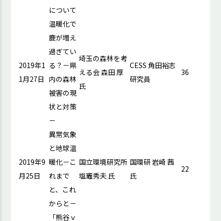
について
温暖化で
鹿が増え
過ぎてい
埼玉の森林を考
2019年1
る？－県
CESS 角田裕志
える会 森田 厚
36
1月27日
内の森林
研究員
氏
被害の現
状と対策
－
異常気象
と地球温
2019年9
暖化－こ
国立環境研究所
国環研 岩崎 茜
22
月25日
れまで
塩竈秀夫 氏
氏
と、これ
からと－
「熊谷ｖ