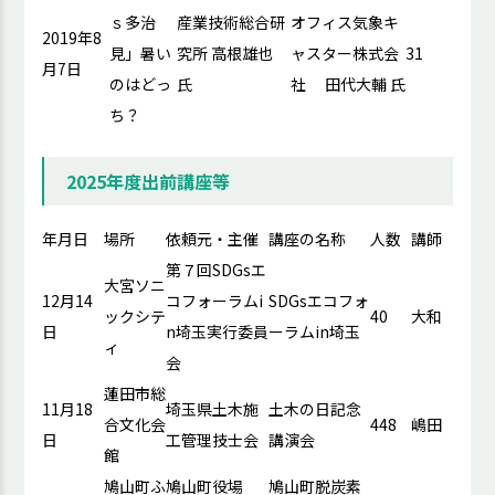
ｓ多治
産業技術総合研
オフィス気象キ
2019年8
見」暑い
究所 高根雄也
ャスター株式会
31
月7日
のはどっ
氏
社 田代大輔 氏
ち？
2025年度出前講座等
年月日
場所
依頼元・主催
講座の名称
人数​
講師
第７回SDGsエ
大宮ソニ
12月14
コフォーラムi
SDGsエコフォ
ックシテ
40
大和
日
n埼玉実行委員
ーラムin埼玉
ィ
会
蓮田市総
11月18
埼玉県土木施
土木の日記念
合文化会
448
嶋田
日
工管理技士会
講演会
館
鳩山町ふ
鳩山町役場
鳩山町脱炭素