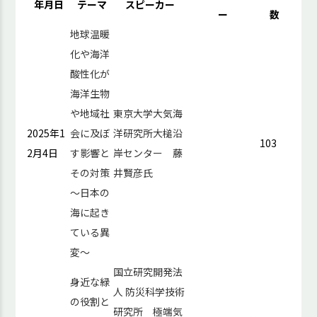
年月日
テーマ
スピーカー
ー
数
地球温暖
化や海洋
酸性化が
海洋生物
や地域社
東京大学大気海
2025年1
会に及ぼ
洋研究所大槌沿
103
2月4日
す影響と
岸センター 藤
その対策
井賢彦氏
～日本の
海に起き
ている異
変～
国立研究開発法
身近な緑
人 防災科学技術
の役割と
研究所 極端気