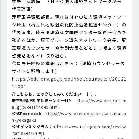
星野 弘志氏
（ＮＰＯ法人環境ネットワーク埼玉
代表理事）
元埼玉県環境部長。現在はＮＰＯ法人環境ネットワー
ク埼玉（埼玉県地球温暖化防止活動推進センター）の
代表理事、埼玉県環境科学国際センター客員研究員を
務めるほか、埼玉グリーン購入ネットワーク会長、埼
玉環境カウンセラー協会副会長などとして幅広く環境
啓発活動などに取り組む。
◎星野氏経歴の詳細はこちら： (環境カウンセラーの
サイトに移動します)
https://edu.env.go.jp/counsel/counselor/20121
11001
◎こちらもチェックしてみてください
↓↓↓
埼玉県環境科学国際センターHP
：
https://www.pref.saitam
a.lg.jp/cess/index.html
公式Facebook
：
https://www.facebook.com/saitama.ka
nkyokagaku
公式インスタグラム
：
https://www.instagram.com/cess.sa
itamaken/?hl=ja