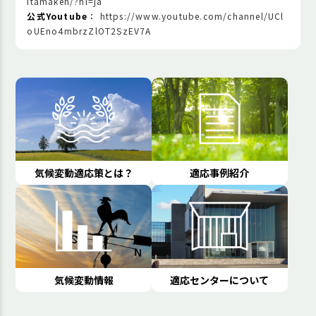
itamaken/?hl=ja
公式Youtube
：
https://www.youtube.com/channel/UCl
oUEno4mbrzZlOT2SzEV7A
気候変動適応策とは？
適応事例紹介
気候変動情報
適応センターについて