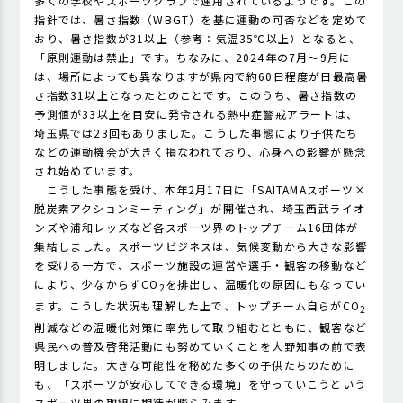
多くの学校やスポーツクラブで運用されているようです。この
指針では、暑さ指数（WBGT）を基に運動の可否などを定めて
おり、暑さ指数が31以上（参考：気温35℃以上）となると、
「原則運動は禁止」です。ちなみに、2024年の7月～9月に
は、場所によっても異なりますが県内で約60日程度が日最高暑
さ指数31以上となったとのことです。このうち、暑さ指数の
予測値が33以上を目安に発令される熱中症警戒アラートは、
埼玉県では23回もありました。こうした事態により子供たち
などの運動機会が大きく損なわれており、心身への影響が懸念
され始めています。
こうした事態を受け、本年2月17日に「SAITAMAスポーツ×
脱炭素アクションミーティング」が開催され、埼玉西武ライオ
ンズや浦和レッズなど各スポーツ界のトップチーム16団体が
集結しました。スポーツビジネスは、気候変動から大きな影響
を受ける一方で、スポーツ施設の運営や選手・観客の移動など
により、少なからずCO
を排出し、温暖化の原因にもなってい
2
ます。こうした状況も理解した上で、トップチーム自らがCO
2
削減などの温暖化対策に率先して取り組むとともに、観客など
県民への普及啓発活動にも努めていくことを大野知事の前で表
明しました。大きな可能性を秘めた多くの子供たちのために
も、「スポーツが安心してできる環境」を守っていこうという
スポーツ界の取組に期待が膨らみます。