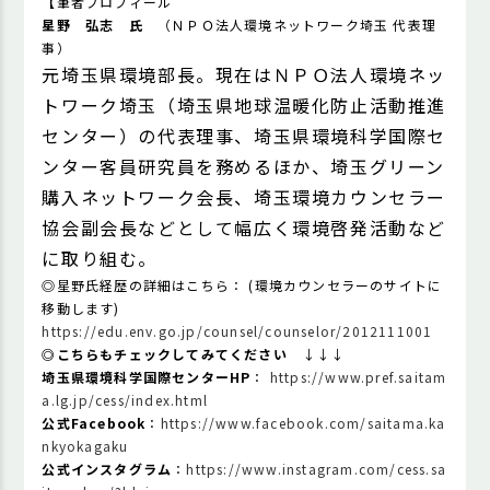
【
筆者プロフィール
星野 弘志 氏
（ＮＰＯ法人環境ネットワーク埼玉 代表理
事）
元埼玉県環境部長。現在はＮＰＯ法人環境ネッ
トワーク埼玉（埼玉県地球温暖化防止活動推進
センター）の代表理事、埼玉県環境科学国際セ
ンター客員研究員を務めるほか、埼玉グリーン
購入ネットワーク会長、埼玉環境カウンセラー
協会副会長などとして幅広く環境啓発活動など
に取り組む。
◎星野氏経歴の詳細はこちら： (環境カウンセラーのサイトに
移動します)
https://edu.env.go.jp/counsel/counselor/2012111001
◎こちらもチェックしてみてください
↓↓↓
埼玉県環境科学国際センターHP
：
https://www.pref.saitam
a.lg.jp/cess/index.html
公式Facebook
：
https://www.facebook.com/saitama.ka
nkyokagaku
公式インスタグラム
：
https://www.instagram.com/cess.sa