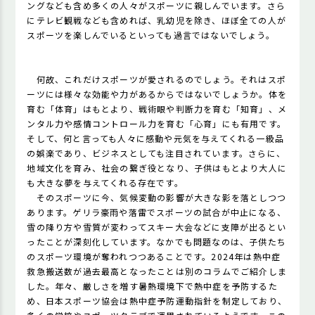
ングなども含め多くの人々がスポーツに親しんでいます。さら
にテレビ観戦なども含めれば、乳幼児を除き、ほぼ全ての人が
スポーツを楽しんでいるといっても過言ではないでしょう。
何故、これだけスポーツが愛されるのでしょう。それはスポ
ーツには様々な効能や力があるからではないでしょうか。体を
育む「体育」はもとより、戦術眼や判断力を育む「知育」、メ
ンタル力や感情コントロール力を育む「心育」にも有用です。
そして、何と言っても人々に感動や元気を与えてくれる一級品
の娯楽であり、ビジネスとしても注目されています。さらに、
地域文化を育み、社会の繋ぎ役となり、子供はもとより大人に
も大きな夢を与えてくれる存在です。
そのスポーツに今、気候変動の影響が大きな影を落としつつ
あります。ゲリラ豪雨や落雷でスポーツの試合が中止になる、
雪の降り方や雪質が変わってスキー大会などに支障が出るとい
ったことが深刻化しています。なかでも問題なのは、子供たち
のスポーツ環境が奪われつつあることです。2024年は熱中症
救急搬送数が過去最高となったことは別のコラムでご紹介しま
した。年々、厳しさを増す暑熱環境下で熱中症を予防するた
め、日本スポーツ協会は熱中症予防運動指針を制定しており、