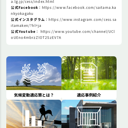
a.lg.jp/cess/index.html
公式Facebook
：
https://www.facebook.com/saitama.ka
nkyokagaku
公式インスタグラム
：
https://www.instagram.com/cess.sa
itamaken/?hl=ja
公式Youtube
：
https://www.youtube.com/channel/UCl
oUEno4mbrzZlOT2SzEV7A
気候変動適応策とは？
適応事例紹介