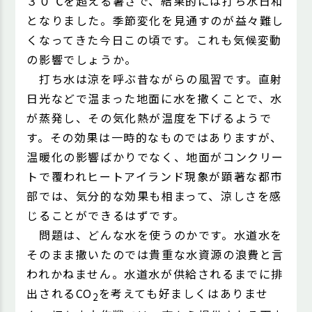
３０℃を超える暑さで、結果的には打ち水日和
となりました。季節変化を見通すのが益々難し
くなってきた今日この頃です。これも気候変動
の影響でしょうか。
打ち水は涼を呼ぶ昔ながらの風習です。直射
日光などで温まった地面に水を撒くことで、水
が蒸発し、その気化熱が温度を下げるようで
す。その効果は一時的なものではありますが、
温暖化の影響ばかりでなく、地面がコンクリー
トで覆われヒートアイランド現象が顕著な都市
部では、気分的な効果も相まって、涼しさを感
じることができるはずです。
問題は、どんな水を使うのかです。水道水を
そのまま撒いたのでは貴重な水資源の浪費と言
われかねません。水道水が供給されるまでに排
出されるCO
を考えても好ましくはありませ
2