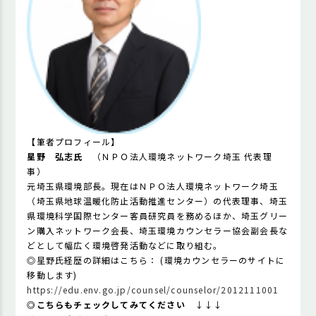
【
筆者プロフィール】
星野 弘志氏
（ＮＰＯ法人環境ネットワーク埼玉 代表理
事）
元埼玉県環境部長。現在はＮＰＯ法人環境ネットワーク埼玉
（埼玉県地球温暖化防止活動推進センター）の代表理事、埼玉
県環境科学国際センター客員研究員を務めるほか、埼玉グリー
ン購入ネットワーク会長、埼玉環境カウンセラー協会副会長な
どとして幅広く環境啓発活動などに取り組む。
◎星野氏経歴の詳細はこちら： (環境カウンセラーのサイトに
移動します)
https://edu.env.go.jp/counsel/counselor/2012111001
◎こちらもチェックしてみてください
↓↓↓