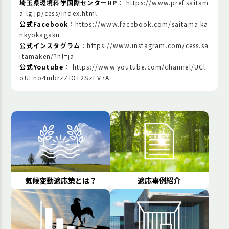
埼玉県環境科学国際センターHP
：
https://www.pref.saitam
a.lg.jp/cess/index.html
公式Facebook
：
https://www.facebook.com/saitama.ka
nkyokagaku
公式インスタグラム
：
https://www.instagram.com/cess.sa
itamaken/?hl=ja
公式Youtube
：
https://www.youtube.com/channel/UCl
oUEno4mbrzZlOT2SzEV7A
気候変動適応策とは？
適応事例紹介