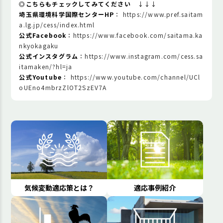
◎こちらもチェックしてみてください
↓↓↓
埼玉県環境科学国際センターHP
：
https://www.pref.saitam
a.lg.jp/cess/index.html
公式Facebook
：
https://www.facebook.com/saitama.ka
nkyokagaku
公式インスタグラム
：
https://www.instagram.com/cess.sa
itamaken/?hl=ja
公式Youtube
：
https://www.youtube.com/channel/UCl
oUEno4mbrzZlOT2SzEV7A
気候変動適応策とは？
適応事例紹介