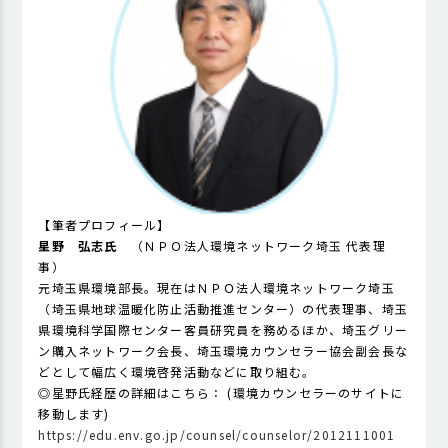
【
筆者プロフィール】
星野 弘志氏
（ＮＰＯ法人環境ネットワーク埼玉 代表理
事）
元埼玉県環境部長。現在はＮＰＯ法人環境ネットワーク埼玉
（埼玉県地球温暖化防止活動推進センター）の代表理事、埼玉
県環境科学国際センター客員研究員を務めるほか、埼玉グリー
ン購入ネットワーク会長、埼玉環境カウンセラー協会副会長な
どとして幅広く環境啓発活動などに取り組む。
◎星野氏経歴の詳細はこちら： (環境カウンセラーのサイトに
移動します)
https://edu.env.go.jp/counsel/counselor/2012111001