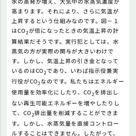
水の蒸発が増え、大気中の水蒸気濃度が
高まります。それにより、さらに気温が
上昇するという仕組みなのです。図－１
はCO
が倍になったときの気温上昇の計
2
算結果だそうです。実行犯としては、水
蒸気の方が実際の関与が大きいわけで
す。しかし、気温上昇の引き金となって
いるのはCO
であり、いわば指示役兼実
2
行役がCO
なのです。私たちはエネルギー
2
使用量を効率化にしたり、CO
を排出し
2
ない再生可能エネルギーを増やしたりし
て、CO
排出量を削減することができま
2
す。しかし、水蒸気量を直接コントロー
ルすることはできません。したがって、